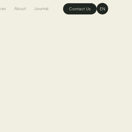
ces
About
Journal
Contact Us
EN