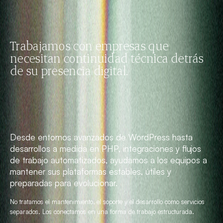
Trabajamos con empresas que
necesitan continuidad técnica detrás
de su presencia digital.
Desde entornos avanzados de WordPress hasta
desarrollos a medida en PHP, integraciones y flujos
de trabajo automatizados, ayudamos a los equipos a
mantener sus plataformas estables, útiles y
preparadas para evolucionar.
No tratamos el mantenimiento, el soporte y el desarrollo como servicios
separados. Los conectamos en una forma de trabajo estructurada.